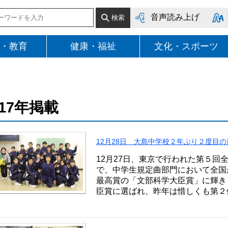
音声読み上げ
・教育
健康・福祉
文化・スポーツ
017年掲載
12月28日 大島中学校２年ぶり２度目
12月27日、東京で行われた第５
で、中学生規定曲部門において全国
最高賞の「文部科学大臣賞」に輝き
臣賞に選ばれ、昨年は惜しくも第２