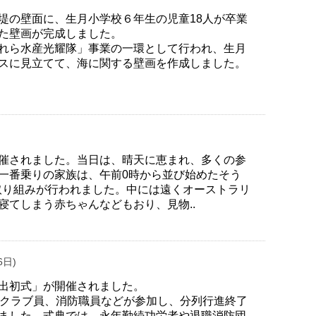
堤の壁面に、生月小学校６年生の児童18人が卒業
た壁画が完成しました。
れら水産光耀隊」事業の一環として行われ、生月
スに見立てて、海に関する壁画を作成しました。
催されました。当日は、晴天に恵まれ、多くの参
一番乗りの家族は、午前0時から並び始めたそう
の取り組みが行われました。中には遠くオーストラリ
寝てしまう赤ちゃんなどもおり、見物..
6日)
出初式」が開催されました。
火クラブ員、消防職員などが参加し、分列行進終了
ました。式典では、永年勤続功労者や退職消防団