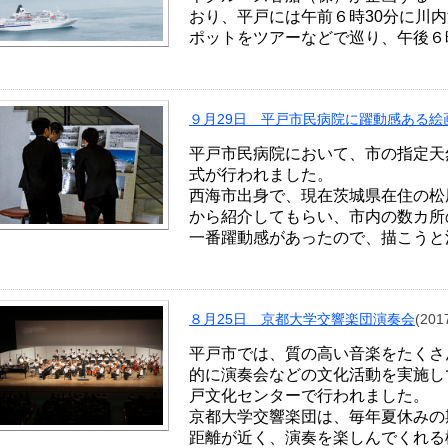
おり、平戸には午前６時30分に川内
ポットをツアーなどで巡り、午後６
９月29日 平戸市民病院に躍動感ある絵
平戸市民病院において、市の指定天
式が行われました。
西海市出身で、現在茨城県在住の松
から紹介してもらい、市内の数カ所
一番躍動感があったので、描こうと決
８月25日 京都大学交響楽団演奏会
(20
平戸市では、質の高い音楽をたくさ
的に演奏会などの文化活動を実施し
戸文化センターで行われました。
京都大学交響楽団は、毎年夏休みの
距離が近く、演奏を楽しんでくれる様