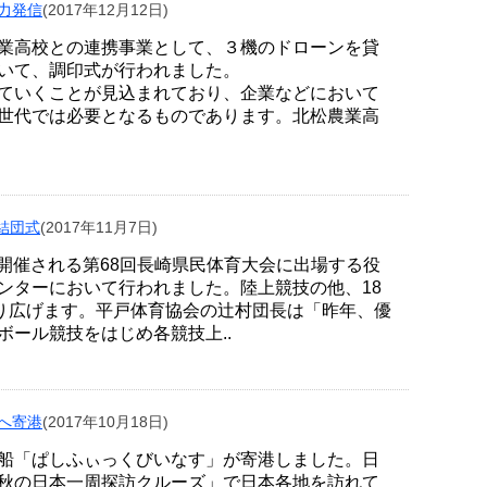
魅力発信
(2017年12月12日)
業高校との連携事業として、３機のドローンを貸
いて、調印式が行われました。
ていくことが見込まれており、企業などにおいて
世代では必要となるものであります。北松農業高
結団式
(2017年11月7日)
）に開催される第68回長崎県民体育大会に出場する役
ンターにおいて行われました。陸上競技の他、18
繰り広げます。平戸体育協会の辻村団長は「昨年、優
ール競技をはじめ各競技上..
内へ寄港
(2017年10月18日)
船「ぱしふぃっくびいなす」が寄港しました。日
秋の日本一周探訪クルーズ」で日本各地を訪れて