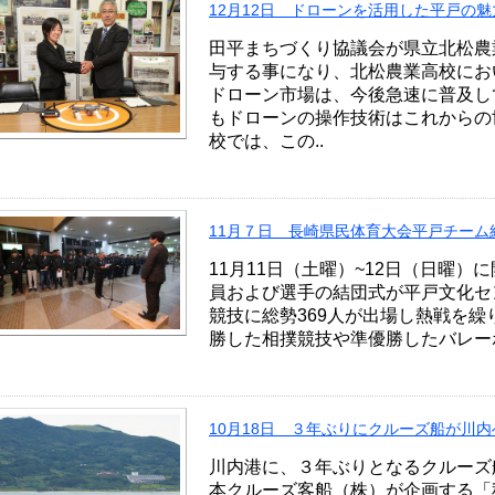
12月12日 ドローンを活用した平戸の
田平まちづくり協議会が県立北松農
与する事になり、北松農業高校にお
ドローン市場は、今後急速に普及し
もドローンの操作技術はこれからの
校では、この..
11月７日 長崎県民体育大会平戸チーム
11月11日（土曜）~12日（日曜
員および選手の結団式が平戸文化セ
競技に総勢369人が出場し熱戦を
勝した相撲競技や準優勝したバレーボ
10月18日 ３年ぶりにクルーズ船が川
川内港に、３年ぶりとなるクルーズ
本クルーズ客船（株）が企画する「