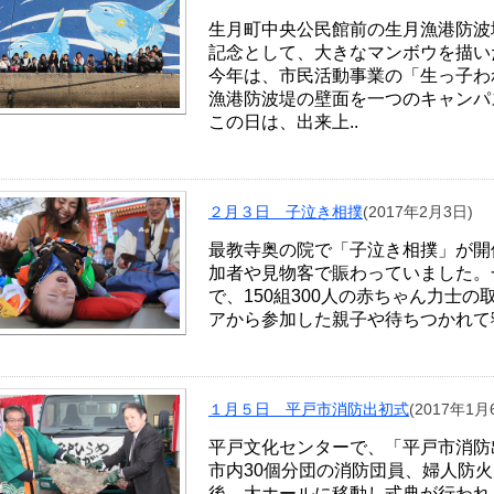
生月町中央公民館前の生月漁港防波
記念として、大きなマンボウを描い
今年は、市民活動事業の「生っ子わ
漁港防波堤の壁面を一つのキャンパ
この日は、出来上..
２月３日 子泣き相撲
(2017年2月3日)
最教寺奥の院で「子泣き相撲」が開
加者や見物客で賑わっていました。
で、150組300人の赤ちゃん力士
アから参加した親子や待ちつかれて
１月５日 平戸市消防出初式
(2017年1月
平戸文化センターで、「平戸市消防
市内30個分団の消防団員、婦人防
後、大ホールに移動し式典が行われ