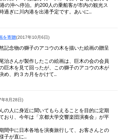
港の沖へ停泊。約200人の乗船客が市内の観光ス
時過ぎに川内港を出港予定です。あいに..
画を寄贈
(2017年10月6日)
然記念物の獅子のアコウの木を描いた絵画の贈呈
尾治さんが製作したこの絵画は、巨木の会の会員
の巨木を見て回ったが、この獅子のアコウの木が
め、約３カ月をかけて..
17年8月28日)
んの人に身近に聞いてもらえることを目的に定期
ており、今年は「京都大学交響楽団演奏会」が平
期間中に日本各地を演奏旅行して、お客さんとの
子が直に..