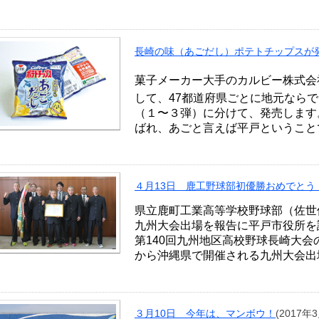
長崎の味（あごだし）ポテトチップスが発売❗
菓子メーカー大手のカルビー株式会社
して、47都道府県ごとに地元なら
（１〜３弾）に分けて、発売します
ばれ、あごと言えば平戸ということ
４月13日 鹿工野球部初優勝おめでとう
県立鹿町工業高等学校野球部（佐世
九州大会出場を報告に平戸市役所を
第140回九州地区高校野球長崎大会
から沖縄県で開催される九州大会出
３月10日 今年は、マンボウ！
(2017年