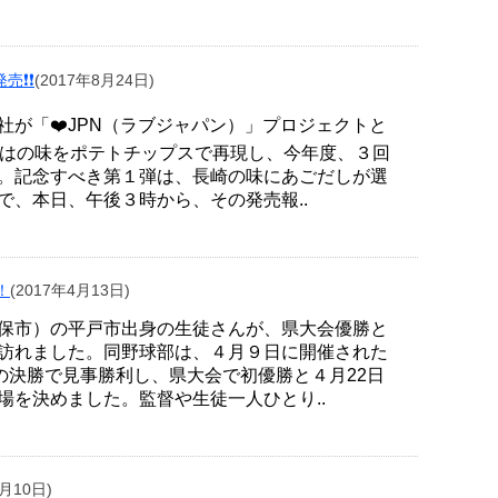
️❗️
(2017年8月24日)
が「❤️JPN（ラブジャパン）」プロジェクトと
ではの味をポテトチップスで再現し、今年度、３回
。記念すべき第１弾は、長崎の味にあごだしが選
で、本日、午後３時から、その発売報..
！
(2017年4月13日)
保市）の平戸市出身の生徒さんが、県大会優勝と
訪れました。同野球部は、４月９日に開催された
の決勝で見事勝利し、県大会で初優勝と４月22日
場を決めました。監督や生徒一人ひとり..
3月10日)