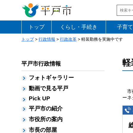
トップ
くらし・手続き
子育て
トップ
>
行政情報
>
行政改革
> 軽装勤務を実施中です
軽
平戸市行政情報
フォトギャラリー
動画で見る平戸
市役
ーネ
Pick UP
平戸市の紹介
市役所の案内
市長の部屋