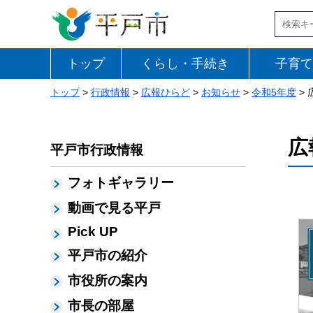
トップ
くらし・手続き
子育て
トップ
>
行政情報
>
広報ひらど
>
お知らせ
>
令和5年度
> 
広
平戸市行政情報
フォトギャラリー
動画で見る平戸
Pick UP
平戸市の紹介
市役所の案内
市長の部屋