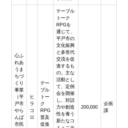
テーブル
トーク
RPGを
通じて、
平戸市の
文化振興
と多世代
心ふ
交流を促
れあ
進するも
うま
の。主な
ちづ
活動とし
くり
テー
て、定例
事業
ブル
会を開催
（平
ヒ
トー
し、対話
戸市
ラ
ク
企画
力や創造
200,000
やら
コ
RPG
課
性を養う
んば
ロ
普及
新たなコ
市民
促進
ミュニテ