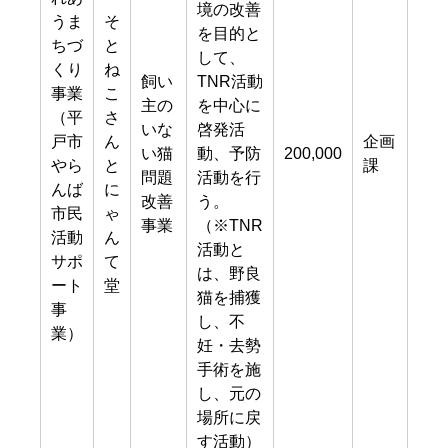
境の改善
うま
そ
を目的と
ちづ
と
して、
くり
ね
飼い
TNR活動
事業
こ
主の
を中心に
（平
さ
いな
啓発活
戸市
ん
企画
い猫
動、予防
200,000
やら
と
課
問題
活動を行
んば
に
改善
う。
市民
ゃ
事業
（※TNR
活動
ん
活動と
サポ
て
は、野良
ート
堂
猫を捕獲
事
し、不
業）
妊・去勢
手術を施
し、元の
場所に戻
す活動）