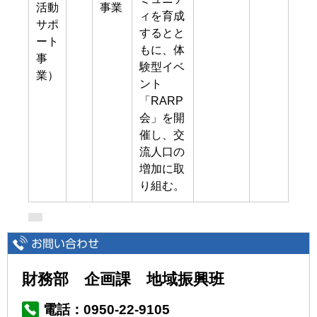
活動
事業
ィを育成
サポ
するとと
ート
もに、体
事
験型イベ
業）
ント
「RARP
会」を開
催し、交
流人口の
増加に取
り組む。
財務部 企画課 地域振興班
電話：0950-22-9105