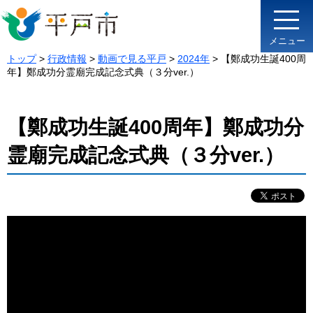
メニュー
トップ
>
行政情報
>
動画で見る平戸
>
2024年
> 【鄭成功生誕400周
年】鄭成功分霊廟完成記念式典（３分ver.）
【鄭成功生誕400周年】鄭成功分
霊廟完成記念式典（３分ver.）