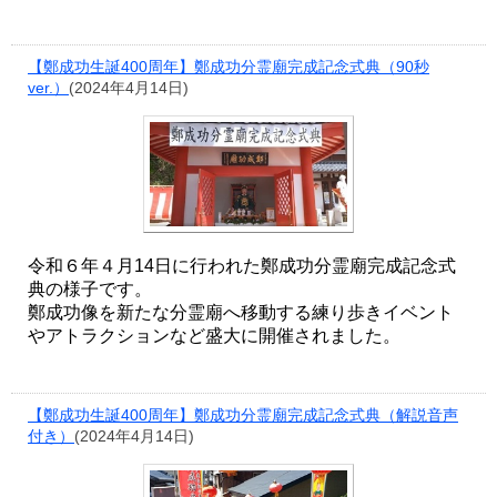
【鄭成功生誕400周年】鄭成功分霊廟完成記念式典（90秒
ver.）
(2024年4月14日)
令和６年４月14日に行われた鄭成功分霊廟完成記念式
典の様子です。
鄭成功像を新たな分霊廟へ移動する練り歩きイベント
やアトラクションなど盛大に開催されました。
【鄭成功生誕400周年】鄭成功分霊廟完成記念式典（解説音声
付き）
(2024年4月14日)