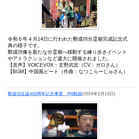
令和６年４月14日に行われた鄭成功分霊廟完成記念式
典の様子です。
鄭成功像を新たな分霊廟へ移動する練り歩きイベント
やアトラクションなど盛大に開催されました。
【音声】VOICEVOX：玄野武宏（CV：ガロさん）
【BGM】中国風ビート（作曲：なつこらーじゅさん）
鄭成功生誕400周年記念事業 PR動画
(2024年2月13日)