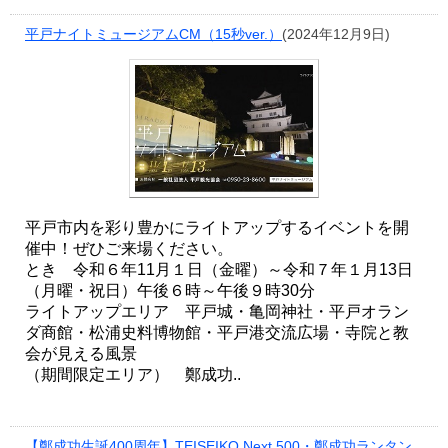
平戸ナイトミュージアムCM（15秒ver.）
(2024年12月9日)
平戸市内を彩り豊かにライトアップするイベントを開
催中！ぜひご来場ください。
とき 令和６年11月１日（金曜）～令和７年１月13日
（月曜・祝日）午後６時～午後９時30分
ライトアップエリア 平戸城・亀岡神社・平戸オラン
ダ商館・松浦史料博物館・平戸港交流広場・寺院と教
会が見える風景
（期間限定エリア） 鄭成功..
【鄭成功生誕400周年】TEISEIKO Next 500・鄭成功ランタン