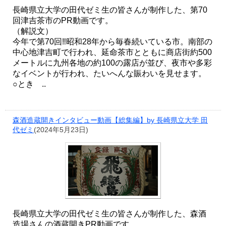
長崎県立大学の田代ゼミ生の皆さんが制作した、第70
回津吉茶市のPR動画です。
（解説文）
今年で第70回‼昭和28年から毎春続いている市。南部の
中心地津吉町で行われ、延命茶市とともに商店街約500
メートルに九州各地の約100の露店が並び、夜市や多彩
なイベントが行われ、たいへんな賑わいを見せます。
○とき ..
森酒造蔵開きインタビュー動画【総集編】by 長崎県立大学 田
代ゼミ
(2024年5月23日)
長崎県立大学の田代ゼミ生の皆さんが制作した、森酒
造場さんの酒蔵開きPR動画です。