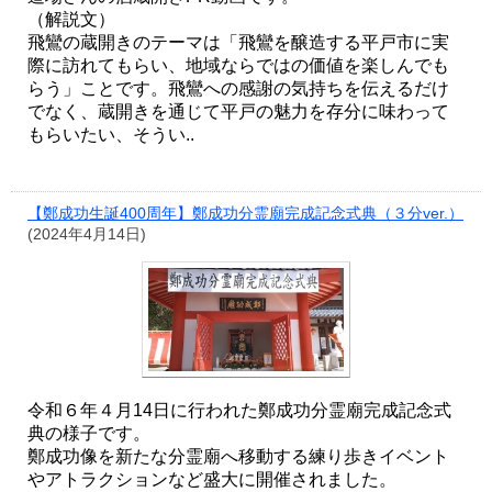
（解説文）
飛鸞の蔵開きのテーマは「飛鸞を醸造する平戸市に実
際に訪れてもらい、地域ならではの価値を楽しんでも
らう」ことです。飛鸞への感謝の気持ちを伝えるだけ
でなく、蔵開きを通じて平戸の魅力を存分に味わって
もらいたい、そうい..
【鄭成功生誕400周年】鄭成功分霊廟完成記念式典（３分ver.）
(2024年4月14日)
令和６年４月14日に行われた鄭成功分霊廟完成記念式
典の様子です。
鄭成功像を新たな分霊廟へ移動する練り歩きイベント
やアトラクションなど盛大に開催されました。