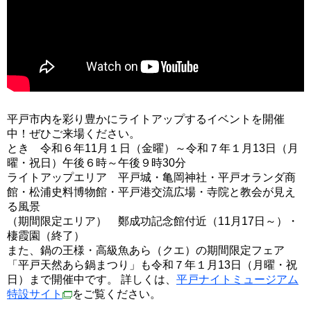
平戸市内を彩り豊かにライトアップするイベントを開催
中！ぜひご来場ください。
とき 令和６年11月１日（金曜）～令和７年１月13日（月
曜・祝日）午後６時～午後９時30分
ライトアップエリア 平戸城・亀岡神社・平戸オランダ商
館・松浦史料博物館・平戸港交流広場・寺院と教会が見え
る風景
（期間限定エリア） 鄭成功記念館付近（11月17日～）・
棲霞園（終了）
また、鍋の王様・高級魚あら（クエ）の期間限定フェア
「平戸天然あら鍋まつり」も令和７年１月13日（月曜・祝
日）まで開催中です。 詳しくは、
平戸ナイトミュージアム
特設サイト
をご覧ください。