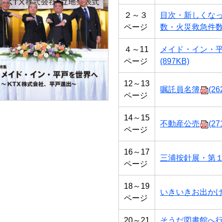
２～３
目次・新しくな
ページ
数・火災救急件
４～11
メイド・イン・平
ページ
(897KB)
12～13
嘱託員名簿
(26
ページ
14～15
不動産公売
(27
ページ
16～17
三浦按針展・第１
ページ
18～19
いきいきお出か
ページ
20～21
そうだ図書館へ