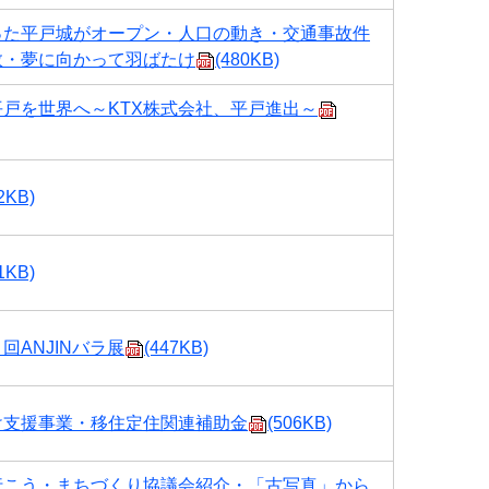
った平戸城がオープン・人口の動き・交通事故件
数・夢に向かって羽ばたけ
(480KB)
戸を世界へ～KTX株式会社、平戸進出～
2KB)
1KB)
回ANJINバラ展
(447KB)
け支援事業・移住定住関連補助金
(506KB)
行こう・まちづくり協議会紹介・「古写真」から