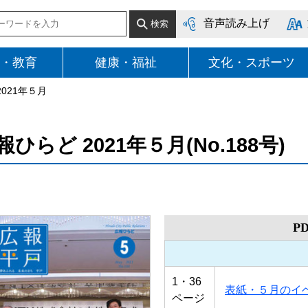
音声読み上げ
・教育
健康・福祉
文化・スポーツ
2021年５月
報ひらど 2021年５月(No.188号)
P
1・36
表紙・５月のイ
ページ