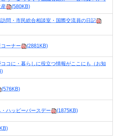
遺産
(580KB)
場訪問・市民総合相談室・国際交流員の日記
援コーナー
(2881KB)
がココに・暮らしに役立つ情報がここにも（お知
B)
(576KB)
み・ハッピーバースデー
(1875KB)
KB)