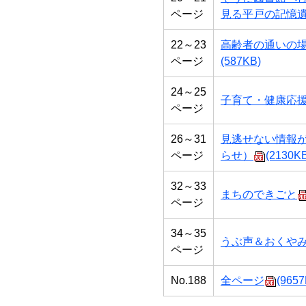
ページ
見る平戸の記憶
22～23
高齢者の通いの
ページ
(587KB)
24～25
子育て・健康応
ページ
26～31
見逃せない情報
ページ
らせ）
(2130K
32～33
まちのできごと
ページ
34～35
うぶ声＆おくや
ページ
No.188
全ページ
(9657