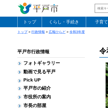
トップ
くらし・手続き
子育て
トップ
>
行政情報
>
広報ひらど
>
令和3年度
令
平戸市行政情報
フォトギャラリー
動画で見る平戸
Pick UP
平戸市の紹介
市役所の案内
市長の部屋