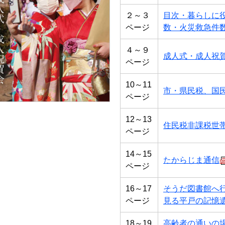
２～３
目次・暮らしに
ページ
数・火災救急件
４～９
成人式・成人祝
ページ
10～11
市・県民税、国
ページ
12～13
住民税非課税世
ページ
14～15
たからじま通信
ページ
16～17
そうだ図書館へ
ページ
見る平戸の記憶
18～19
高齢者の通いの