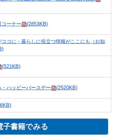
援コーナー
(2853KB)
がココに・暮らしに役立つ情報がここにも（お知
B)
(521KB)
み・ハッピーバースデー
(2520KB)
16KB)
電子書籍でみる