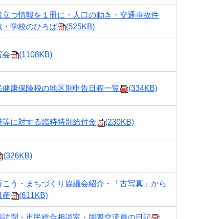
役立つ情報を１冊に・人口の動き・交通事故件
数・学校のひろば
(525KB)
賀会
(1108KB)
民健康保険税の地区別申告日程一覧
(334KB)
帯等に対する臨時特別給付金
(230KB)
(326KB)
行こう・まちづくり協議会紹介・「古写真」から
遺産
(611KB)
場訪問・市民総合相談室・国際交流員の日記