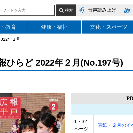
音声読み上げ
・教育
健康・福祉
文化・スポーツ
2022年２月
報ひらど 2022年２月(No.197号)
P
1・32
表紙・２月のイ
ページ