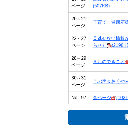
ページ
(507KB)
20～21
子育て・健康応
ページ
22～27
見逃せない情報
ページ
らせ）
(2198K
28～29
まちのできごと
ページ
30～31
うぶ声＆おくや
ページ
No.197
全ページ
(102