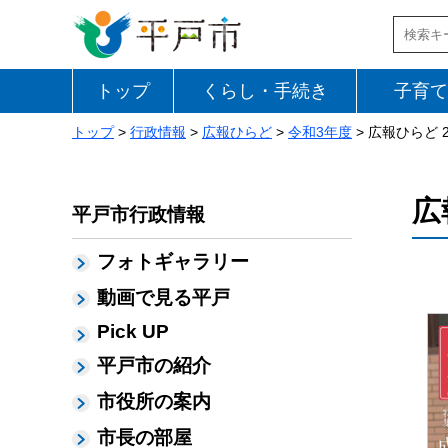
トップ
くらし・手続き
子育て
トップ
>
行政情報
>
広報ひらど
>
令和3年度
> 広報ひらど 
広
平戸市行政情報
フォトギャラリー
動画で見る平戸
Pick UP
平戸市の紹介
市役所の案内
市長の部屋