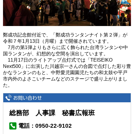
鄭成功記念館付近で、「鄭成功ランタンナイト第２弾」が
令和７年1月13日（月曜）まで開催されています。
7月の第1弾よりもさらに広く飾られた台湾ランタンや中
国ランタンが、幻想的な空間を演出しています。
11月17日のライトアップ点灯式では「TEISEIKO
Next500」に出演した川越宗一さんの合図で点灯した彩り豊
かなランタンのもと、中野愛児園園児たちの和太鼓や平戸
市内外のよさこいチームなどのステージで盛り上がりまし
た。
総務部 人事課 秘書広報班
電話：0950-22-9102