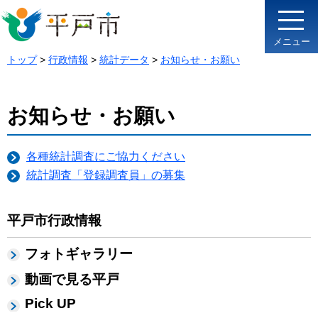
メニュー
トップ
>
行政情報
>
統計データ
>
お知らせ・お願い
お知らせ・お願い
各種統計調査にご協力ください
統計調査「登録調査員」の募集
平戸市行政情報
フォトギャラリー
動画で見る平戸
Pick UP